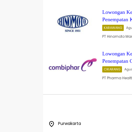
Lowongan Ker
Penempatan 
KARAWANG
Agu
PT Hinomoto Ma
Lowongan Ker
Penempatan C
CIKARANG
Agus
PT Pharma Healt
Purwakarta