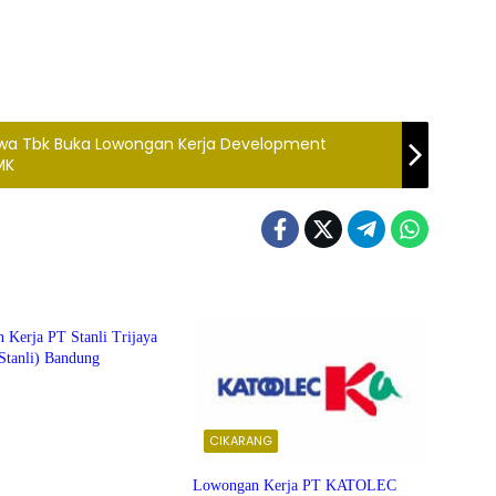
wa Tbk Buka Lowongan Kerja Development
MK
NG
 Kerja PT Stanli Trijaya
Stanli) Bandung
CIKARANG
Lowongan Kerja PT KATOLEC