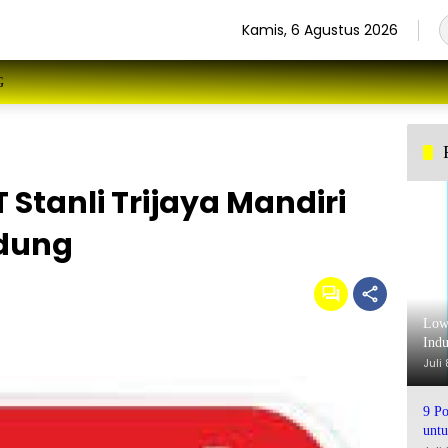
Kamis, 6 Agustus 2026
G
Stanli Trijaya Mandiri
dung
Low
Indu
Juli
9 Po
unt