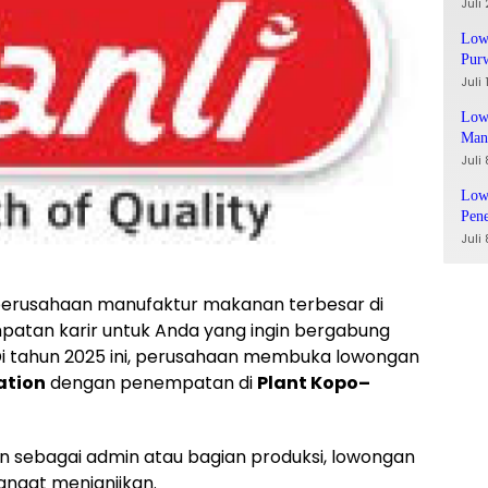
Juli
Low
Pur
Juli
Lowo
Man
Juli
Low
Pen
Juli
tu perusahaan manufaktur makanan terbesar di
atan karir untuk Anda yang ingin bergabung
Di tahun 2025 ini, perusahaan membuka lowongan
ation
dengan penempatan di
Plant Kopo–
n sebagai admin atau bagian produksi, lowongan
sangat menjanjikan.