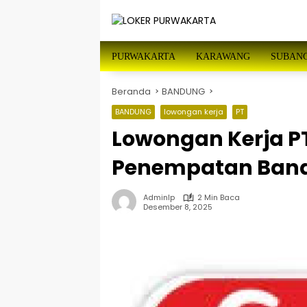
Langsung
ke
konten
PURWAKARTA
KARAWANG
SUBAN
Beranda
BANDUNG
BANDUNG
lowongan kerja
PT
Lowongan Kerja PT 
Penempatan Ban
Adminlp
2 Min Baca
Desember 8, 2025