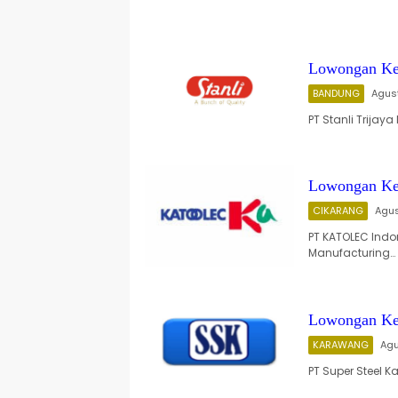
Lowongan Ker
BANDUNG
Agus
PT Stanli Trijay
Lowongan Ke
CIKARANG
Agus
PT KATOLEC Indo
Manufacturing…
Lowongan Ker
KARAWANG
Agu
PT Super Steel