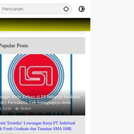
Popular Posts
ongan Kerja Terbaru di PT Indopoly Swakarsa
stry Purwakarta, Cek Selengkapnya disini
 8, 2025
35954
sisi Tersedia! Lowongan Kerja PT Indofood
uk Fresh Graduate dan Tamatan SMA SMK