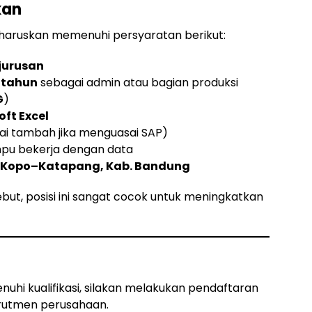
kan
diharuskan memenuhi persyaratan berikut:
jurusan
1 tahun
sebagai admin atau bagian produksi
G
)
oft Excel
lai tambah jika menguasai SAP)
ampu bekerja dengan data
 Kopo–Katapang, Kab. Bandung
ebut, posisi ini sangat cocok untuk meningkatkan
hi kualifikasi, silakan melakukan pendaftaran
krutmen perusahaan.