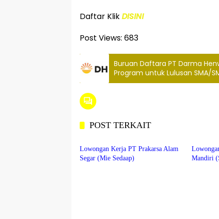
Daftar Klik
DISINI
Post Views:
683
Buruan Daftara PT Darma Hen
Program untuk Lulusan SMA/S
POST TERKAIT
BEKASI
BANDU
Lowongan Kerja PT Prakarsa Alam
Lowongan
Segar (Mie Sedaap)
Mandiri (