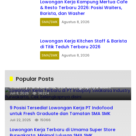
Lowongan Kerja Kampung Mertua Cafe
& Resto Terbaru 2026: Posisi Waiters,
Barista, dan Washer
SMA/SMK
Agustus 8, 2026
Lowongan Kerja Kitchen Staff & Barista
di Titik Teduh Terbaru 2026
SMA/SMK
Agustus 8, 2026
Popular Posts
Lowongan Kerja Terbaru di PT Indopoly Swakarsa
Industry Purwakarta, Cek Selengkapnya disini
Juli 8, 2025
36224
9 Posisi Tersedia! Lowongan Kerja PT Indofood
untuk Fresh Graduate dan Tamatan SMA SMK
Juli 22, 2025
15066
Lowongan Kerja Terbaru di Umama Super Store
Purwakarta, Minimal Lulusan SMA SMK