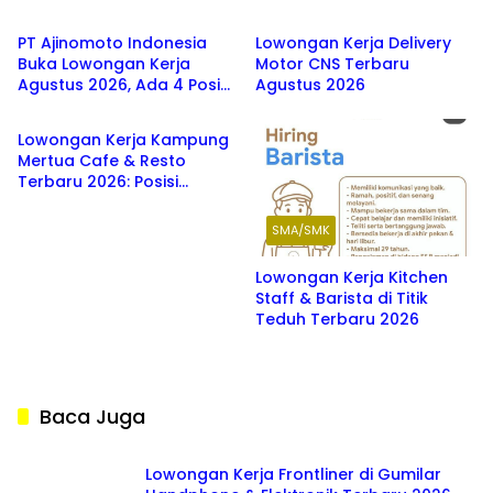
Agustus 2026
PT Ajinomoto Indonesia
Lowongan Kerja Delivery
Buka Lowongan Kerja
Motor CNS Terbaru
Agustus 2026, Ada 4 Posisi
Agustus 2026
SMA/SMK
Menarik untuk Fresh
Graduate SMK hingga S1
Lowongan Kerja Kampung
Mertua Cafe & Resto
Terbaru 2026: Posisi
Waiters, Barista, dan
Washer
SMA/SMK
Lowongan Kerja Kitchen
Staff & Barista di Titik
Teduh Terbaru 2026
Baca Juga
Lowongan Kerja Frontliner di Gumilar