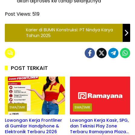
akan diproses ke tahap selanjutnya
Post Views:
519
Karier di BUMN Konstruksi: PT Nindya Karya
Tahun 2025
POST TERKAIT
SMA/SMK
SMA/SMK
Lowongan Kerja Frontliner
Lowongan Kerja Kasir, SPG,
di Gumilar Handphone &
dan Teknisi Play Zone
Elektronik Terbaru 2026
Terbaru Ramayana Plaza
SMA/SMK
SMA/SMK