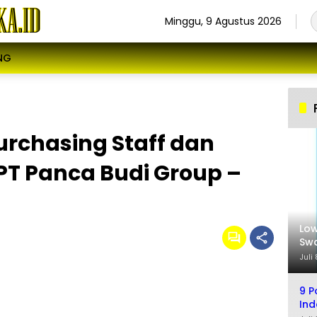
Minggu, 9 Agustus 2026
NG
urchasing Staff dan
 PT Panca Budi Group –
Low
Swa
Sel
Juli
9 P
Ind