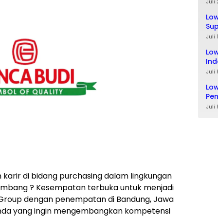
Ta
Juli
Lo
Sup
Lul
Juli
Low
Ind
Juli
Low
Pe
Juli
 karir di bidang purchasing dalam lingkungan
embang ? Kesempatan terbuka untuk menjadi
 Group dengan penempatan di Bandung, Jawa
i Anda yang ingin mengembangkan kompetensi