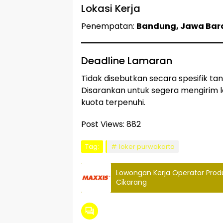
Lokasi Kerja
Penempatan:
Bandung, Jawa Bar
Deadline Lamaran
Tidak disebutkan secara spesifik 
Disarankan untuk segera mengirim l
kuota terpenuhi.
Post Views:
882
Tag:
loker purwakarta
Lowongan Kerja Operator Produk
Cikarang