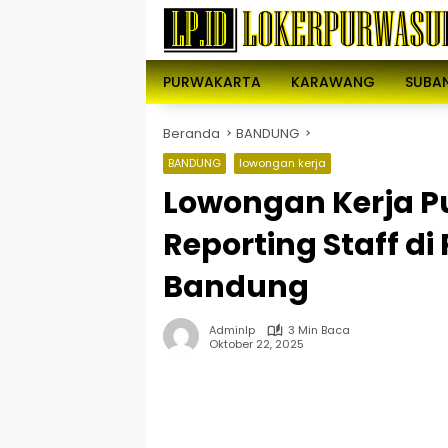
Langsung
ke
konten
PURWAKARTA
KARAWANG
SUBA
Beranda
BANDUNG
BANDUNG
lowongan kerja
Lowongan Kerja P
Reporting Staff di
Bandung
Adminlp
3 Min Baca
Oktober 22, 2025