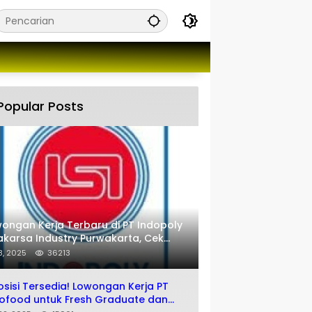
Popular Posts
ongan Kerja Terbaru di PT Indopoly
karsa Industry Purwakarta, Cek
engkapnya disini
 8, 2025
36213
osisi Tersedia! Lowongan Kerja PT
ofood untuk Fresh Graduate dan