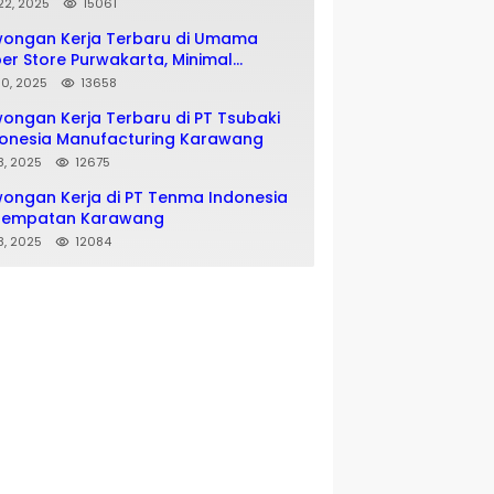
matan SMA SMK
 22, 2025
15061
wongan Kerja Terbaru di Umama
er Store Purwakarta, Minimal
usan SMA SMK
 10, 2025
13658
ongan Kerja Terbaru di PT Tsubaki
onesia Manufacturing Karawang
 8, 2025
12675
ongan Kerja di PT Tenma Indonesia
nempatan Karawang
 8, 2025
12084