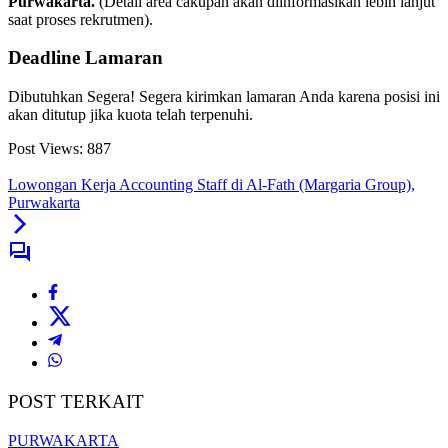
Purwakarta.
(Detail area cakupan akan diinformasikan lebih lanjut
saat proses rekrutmen).
Deadline Lamaran
Dibutuhkan Segera! Segera kirimkan lamaran Anda karena posisi ini
akan ditutup jika kuota telah terpenuhi.
Post Views:
887
Lowongan Kerja Accounting Staff di Al-Fath (Margaria Group),
Purwakarta
POST TERKAIT
PURWAKARTA