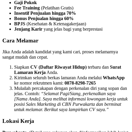
Gaji Pokok
Fee Training
(Pelatihan Gratis)
Insentif Penjualan hingga 70%
Bonus Penjualan hingga 60%
BPJS
(Kesehatan & Ketenagakerjaan)
Jenjang Karir
yang jelas bagi yang berprestasi
Cara Melamar
Jika Anda adalah kandidat yang kami cari, proses melamarnya
sangat mudah dan cepat.
Siapkan
CV (Daftar Riwayat Hidup)
terbaru dan
Surat
Lamaran Kerja
Anda.
Kirimkan seluruh berkas lamaran Anda melalui
WhatsApp
ke nomor rekrutmen kami:
0878-8298-7265
Mulailah percakapan dengan perkenalan diri yang sopan dan
jelas. Contoh:
“Selamat Pagi/Siang, perkenalkan saya
[Nama Anda]. Saya melihat informasi lowongan kerja untuk
posisi Sales Marketing di CBN
Purwakarta
dan berminat
untuk melamar. Berikut saya lampirkan CV saya.”
Lokasi Kerja