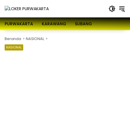
Langsung
ke
konten
PURWAKARTA
KARAWANG
SUBANG
Beranda
NASIONAL
NASIONAL