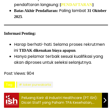
pendaftaran langsung:
[
PENDAFTARAN
]
Paling lambat
Batas Akhir Pendaftaran:
31 Oktober
.
2025
Informasi Penting:
Harap berhati-hati. Selama proses rekrutmen
ini
.
TIDAK dikenakan biaya apapun
Hanya pelamar terbaik sesuai kualifikasi yang
akan diproses untuk seleksi selanjutnya.
Post Views:
904
Tag:
loker purwakarta
Peluang Karir di Industri Healthcare (PT ISH):
Dicari Staff yang Paham TPA Kesehatan,
Asuransi Kesehatan, dan Alkes. Segera
Lamar Online!