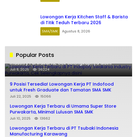
Lowongan Kerja Kitchen Staff & Barista
di Titik Teduh Terbaru 2026
SMA/SMK
Agustus 8, 2026
Popular Posts
Lowongan Kerja Terbaru di PT Indopoly Swakarsa
Industry Purwakarta, Cek Selengkapnya disini
Juli 8, 2025
36224
9 Posisi Tersedia! Lowongan Kerja PT Indofood
untuk Fresh Graduate dan Tamatan SMA SMK
Juli 22, 2025
15066
Lowongan Kerja Terbaru di Umama Super Store
Purwakarta, Minimal Lulusan SMA SMK
Juli 10, 2025
13662
Lowongan Kerja Terbaru di PT Tsubaki Indonesia
Manufacturing Karawang