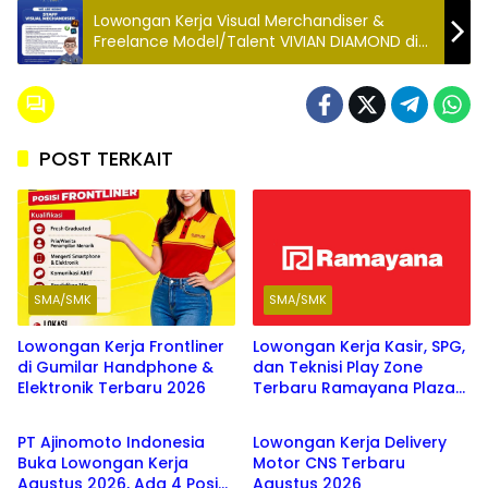
Lowongan Kerja Visual Merchandiser &
Freelance Model/Talent VIVIAN DIAMOND di
Bandung
POST TERKAIT
SMA/SMK
SMA/SMK
Lowongan Kerja Frontliner
Lowongan Kerja Kasir, SPG,
di Gumilar Handphone &
dan Teknisi Play Zone
Elektronik Terbaru 2026
Terbaru Ramayana Plaza
SMA/SMK
SMA/SMK
Agustus 2026
PT Ajinomoto Indonesia
Lowongan Kerja Delivery
Buka Lowongan Kerja
Motor CNS Terbaru
Agustus 2026, Ada 4 Posisi
Agustus 2026