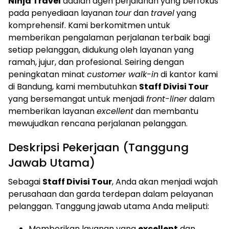
Ninja Travel
adalah agen perjalanan yang berfokus
pada penyediaan layanan
tour
dan
travel
yang
komprehensif. Kami berkomitmen untuk
memberikan pengalaman perjalanan terbaik bagi
setiap pelanggan, didukung oleh layanan yang
ramah, jujur, dan profesional. Seiring dengan
peningkatan minat
customer walk-in
di kantor kami
di Bandung, kami membutuhkan
Staff Divisi Tour
yang bersemangat untuk menjadi
front-liner
dalam
memberikan layanan
excellent
dan membantu
mewujudkan rencana perjalanan pelanggan.
Deskripsi Pekerjaan (Tanggung
Jawab Utama)
Sebagai
Staff Divisi Tour
, Anda akan menjadi wajah
perusahaan dan garda terdepan dalam pelayanan
pelanggan. Tanggung jawab utama Anda meliputi:
Memberikan layanan yang
excellent
dan