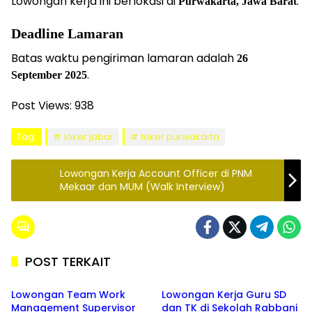
Lowongan kerja ini berlokasi di
.
Purwakarta, Jawa Barat
Deadline Lamaran
Batas waktu pengiriman lamaran adalah
26
.
September 2025
Post Views:
938
Tag:
loker jabar
loker purwakarta
Lowongan Kerja Account Officer di PNM
Mekaar dan MUM (Walk Interview)
POST TERKAIT
PURWAKARTA
PURWAKARTA
Lowongan Team Work
Lowongan Kerja Guru SD
Management Supervisor
dan TK di Sekolah Rabbani