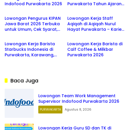
Indofood Purwakarta 2026
Purwakarta Tahun Ajaran
PURWAKARTA
PURWAKARTA
2026/2027
Lowongan Pengurus KIPAN
Lowongan Kerja Staff
Jawa Barat 2026 Terbuka
Aqiqah di Aqiqah Nurul
untuk Umum, Cek Syarat,
Hayat Purwakarta – Karier
PURWAKARTA
PURWAKARTA
Jadwal, dan 5 Zona
2026
Wilayah Penempatan
Lowongan Kerja Barista
Lowongan Kerja Barista di
Starbucks Indonesia di
Calf Coffee & Milkbar
Purwakarta, Karawang,
Purwakarta 2026
Cikarang Terbaru 2026
Baca Juga
Lowongan Team Work Management
Supervisor Indofood Purwakarta 2026
PURWAKARTA
Agustus 8, 2026
Lowongan Kerja Guru SD dan TK di