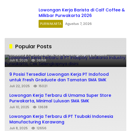
Lowongan Kerja Barista di Calf Coffee &
Milkbar Purwakarta 2026
PURWAKARTA
Agustus 7, 2026
Popular Posts
Lowongan Kerja Terbaru di PT Indopoly Swakarsa
Industry Purwakarta, Cek Selengkapnya disini
Juli 8, 2025
36158
9 Posisi Tersedia! Lowongan Kerja PT Indofood
untuk Fresh Graduate dan Tamatan SMA SMK
Juli 22, 2025
15021
Lowongan Kerja Terbaru di Umama Super Store
Purwakarta, Minimal Lulusan SMA SMK
Juli 10, 2025
13638
Lowongan Kerja Terbaru di PT Tsubaki Indonesia
Manufacturing Karawang
Juli 8, 2025
12656