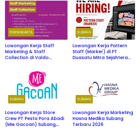
Terbaru 2026
PURWAKARTA
SUBANG
Lowongan Kerja Staff
Lowongan Kerja Pattern
Marketing & Staff
Staff (Marker) di PT
Collection di Valdo
Duasatu Mitra Sejahtera
Purwakarta & Subang 2026
Subang 2026
SUBANG
SUBANG
Lowongan Kerja Store
Lowongan Kerja Marketing
Crew PT Pesta Pora Abadi
Hasna Medika Subang
(Mie Gacoan) Subang,
Terbaru 2026
Indramayu, Karawang,
Cirebon & Majalengka