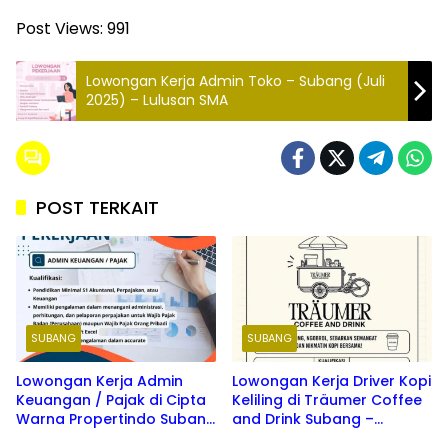
Post Views:
991
Lowongan Kerja Admin Toko – Subang (Juli
2025) – Lulusan SMA
POST TERKAIT
SUBANG
SUBANG
Lowongan Kerja Admin
Lowongan Kerja Driver Kopi
Keuangan / Pajak di Cipta
Keliling di Träumer Coffee
Warna Propertindo Subang
and Drink Subang –
Terbaru 2026
Peluang Karir Kreatif