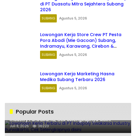
di PT Duasatu Mitra Sejahtera Subang
2026
SUBANG
Agustus 5, 2026
Lowongan Kerja Store Crew PT Pesta
Pora Abadi (Mie Gacoan) Subang,
Indramayu, Karawang, Cirebon &
Majalengka Jawa Barat 2026
SUBANG
Agustus 5, 2026
Lowongan Kerja Marketing Hasna
Medika Subang Terbaru 2026
SUBANG
Agustus 5, 2026
Popular Posts
Lowongan Kerja Terbaru di PT Indopoly Swakarsa
Industry Purwakarta, Cek Selengkapnya disini
Juli 8, 2025
36223