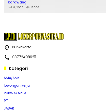
Karawang
Juli 8, 2025
12006
Purwakarta
087724989211
Kategori
SMA/SMK
lowongan kerja
PURWAKARTA
PT
JABAR