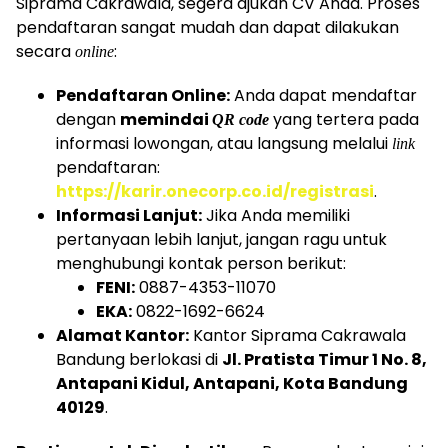
Siprama Cakrawala, segera ajukan CV Anda. Proses
pendaftaran sangat mudah dan dapat dilakukan
secara
:
online
Pendaftaran Online:
Anda dapat mendaftar
dengan
memindai
yang tertera pada
QR code
informasi lowongan, atau langsung melalui
link
pendaftaran:
https://karir.onecorp.co.id/registrasi
.
Informasi Lanjut:
Jika Anda memiliki
pertanyaan lebih lanjut, jangan ragu untuk
menghubungi kontak person berikut:
FENI:
0887-4353-11070
EKA:
0822-1692-6624
Alamat Kantor:
Kantor Siprama Cakrawala
Bandung berlokasi di
Jl. Pratista Timur 1 No. 8,
Antapani Kidul, Antapani, Kota Bandung
40129
.