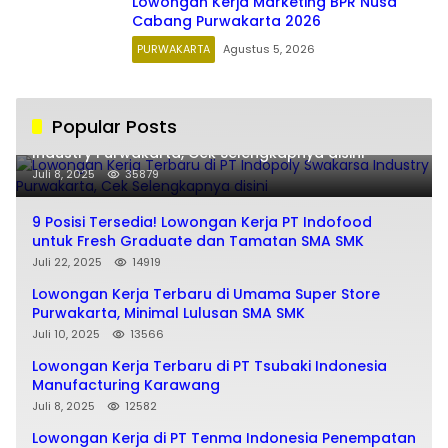
Lowongan Kerja Marketing BPR Nusa
Cabang Purwakarta 2026
PURWAKARTA
Agustus 5, 2026
Popular Posts
Lowongan Kerja Terbaru di PT Indopoly Swakarsa
Industry Purwakarta, Cek Selengkapnya disini
Juli 8, 2025
35879
9 Posisi Tersedia! Lowongan Kerja PT Indofood
untuk Fresh Graduate dan Tamatan SMA SMK
Juli 22, 2025
14919
Lowongan Kerja Terbaru di Umama Super Store
Purwakarta, Minimal Lulusan SMA SMK
Juli 10, 2025
13566
Lowongan Kerja Terbaru di PT Tsubaki Indonesia
Manufacturing Karawang
Juli 8, 2025
12582
Lowongan Kerja di PT Tenma Indonesia Penempatan