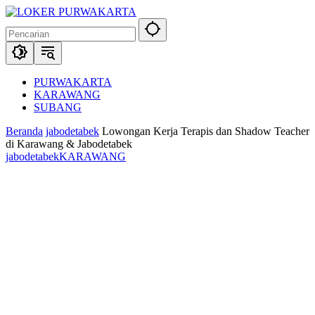
Langsung
ke
konten
PURWAKARTA
KARAWANG
SUBANG
Beranda
jabodetabek
Lowongan Kerja Terapis dan Shadow Teacher
di Karawang & Jabodetabek
jabodetabek
KARAWANG