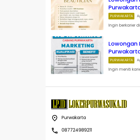
Purwakart
PURWAKARTA
A
Ingin berkarier 
Lowongan K
Purwakart
PURWAKARTA
A
Ingin meniti kar
Purwakarta
087724989211