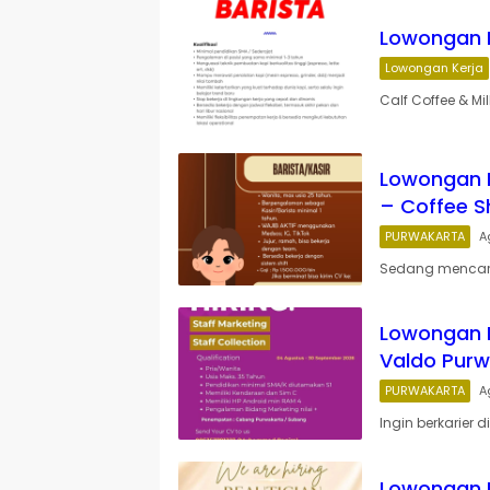
Lowongan K
Lowongan Kerja
Calf Coffee & Mi
Lowongan K
– Coffee S
PURWAKARTA
A
Sedang mencari 
Lowongan Ke
Valdo Pur
PURWAKARTA
A
Ingin berkarier
Lowongan K