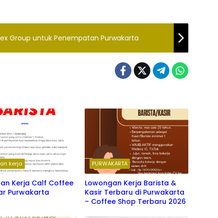
stex Group untuk Penempatan Purwakarta
an kerja
PURWAKARTA
an Kerja Calf Coffee
Lowongan Kerja Barista &
ar Purwakarta
Kasir Terbaru di Purwakarta
– Coffee Shop Terbaru 2026