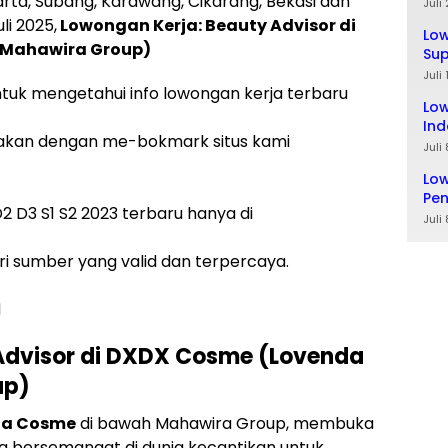
rta, Subang, Karawang, Cikarang, Bekasi dan
Ta
Juli
li 2025,
Lowongan Kerja: Beauty Advisor di
Lo
 Mahawira Group)
Sup
Lul
Juli
ntuk mengetahui info lowongan kerja terbaru
Low
Ind
akan dengan me-bokmark situs kami
Juli
Low
Pe
 D3 S1 S2 2023 terbaru hanya di
Juli
i sumber yang valid dan terpercaya.
d
Advisor di DXDX Cosme (Lovenda
up)
da Cosme
di bawah Mahawira Group, membuka
ng bersemangat di dunia kecantikan untuk