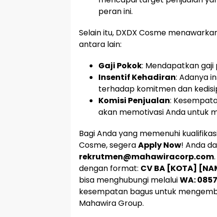
peran ini.
Selain itu, DXDX Cosme menawarka
antara lain:
Gaji Pokok
: Mendapatkan gaji 
Insentif Kehadiran
: Adanya i
terhadap komitmen dan kedisip
Komisi Penjualan
: Kesempata
akan memotivasi Anda untuk m
Bagi Anda yang memenuhi kualifikasi
Cosme, segera
Apply Now
! Anda d
rekrutmen@mahawiracorp.com
dengan format:
CV BA [KOTA] [NA
bisa menghubungi melalui
WA: 0857
kesempatan bagus untuk mengemban
Mahawira Group.