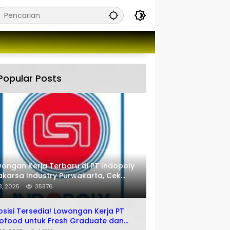
Popular Posts
ongan Kerja Terbaru di PT Indopoly
karsa Industry Purwakarta, Cek
engkapnya disini
 8, 2025
35876
osisi Tersedia! Lowongan Kerja PT
ofood untuk Fresh Graduate dan