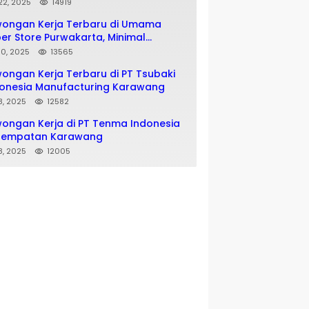
matan SMA SMK
 22, 2025
14919
wongan Kerja Terbaru di Umama
er Store Purwakarta, Minimal
usan SMA SMK
 10, 2025
13565
ongan Kerja Terbaru di PT Tsubaki
onesia Manufacturing Karawang
 8, 2025
12582
ongan Kerja di PT Tenma Indonesia
nempatan Karawang
 8, 2025
12005