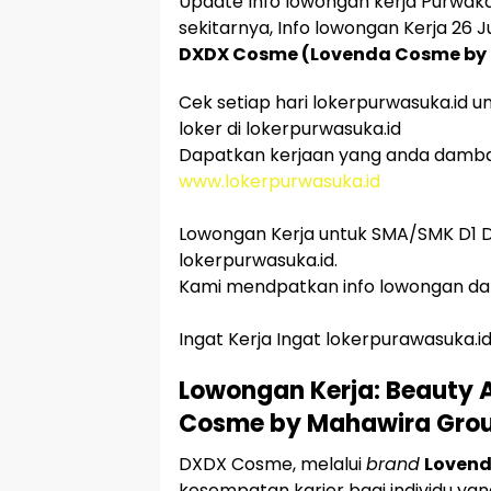
Update Info lowongan kerja Purwaka
sekitarnya, Info lowongan Kerja 26 Ju
DXDX Cosme (Lovenda Cosme by
Cek setiap hari lokerpurwasuka.id u
loker di lokerpurwasuka.id
Dapatkan kerjaan yang anda damb
www.lokerpurwasuka.id
Lowongan Kerja untuk SMA/SMK D1 D2
lokerpurwasuka.id.
Kami mendpatkan info lowongan dar
Ingat Kerja Ingat lokerpurawasuka.i
Lowongan Kerja: Beauty 
Cosme by Mahawira Gro
DXDX Cosme, melalui
brand
Loven
kesempatan karier bagi individu ya