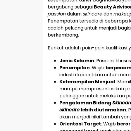
bergabung sebagai
Beauty Adviso
passion
dalam
skincare
dan
makeu
Penempatan tersedia di beberapa lo
adalah peluang untuk menjadi bagian
berkembang.
Berikut adalah poin-poin kualifikasi 
Jenis Kelamin
: Posisi ini khus
Penampilan
: Wajib
berpenam
industri kecantikan untuk mer
Keterampilan Menjual
: Memil
mampu mempresentasikan pro
pelanggan untuk melakukan p
Pengalaman Bidang
Skincar
skincare
lebih diutamakan
.
akan menjadi nilai tambah yan
Orientasi Target
: Wajib
beror
mencapai target penjualan yan