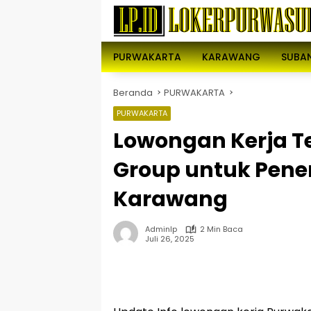
Langsung
ke
konten
PURWAKARTA
KARAWANG
SUBA
Beranda
PURWAKARTA
PURWAKARTA
Lowongan Kerja T
Group untuk Pen
Karawang
Adminlp
2 Min Baca
Juli 26, 2025