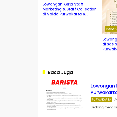
Lowongan Kerja Staff
Marketing & Staff Collection
di Valdo Purwakarta &
Subang 2026
PURWA
Lowonga
di Sae 
Purwak
Baca Juga
Lowongan K
Purwakarta
PURWAKARTA
A
Sedang mencari p