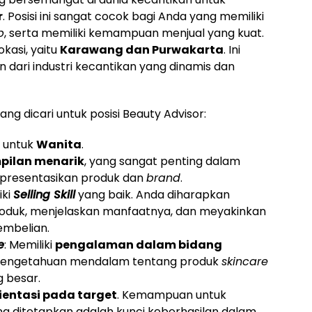
r
. Posisi ini sangat cocok bagi Anda yang memiliki
p
, serta memiliki kemampuan menjual yang kuat.
kasi, yaitu
Karawang dan Purwakarta
. Ini
 dari industri kecantikan yang dinamis dan
yang dicari untuk posisi Beauty Advisor:
us untuk
Wanita
.
pilan menarik
, yang sangat penting dalam
epresentasikan produk dan
brand
.
iki
Selling Skill
yang baik. Anda diharapkan
duk, menjelaskan manfaatnya, dan meyakinkan
embelian.
e
: Memiliki
pengalaman dalam bidang
 Pengetahuan mendalam tentang produk
skincare
g besar.
ientasi pada target
. Kemampuan untuk
g ditetapkan adalah kunci keberhasilan dalam