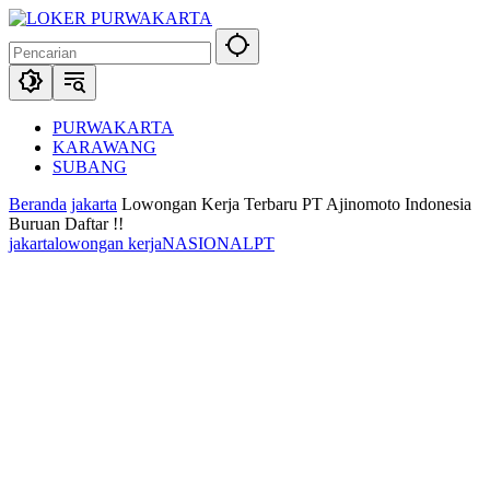
Langsung
ke
konten
PURWAKARTA
KARAWANG
SUBANG
Beranda
jakarta
Lowongan Kerja Terbaru PT Ajinomoto Indonesia
Buruan Daftar !!
jakarta
lowongan kerja
NASIONAL
PT