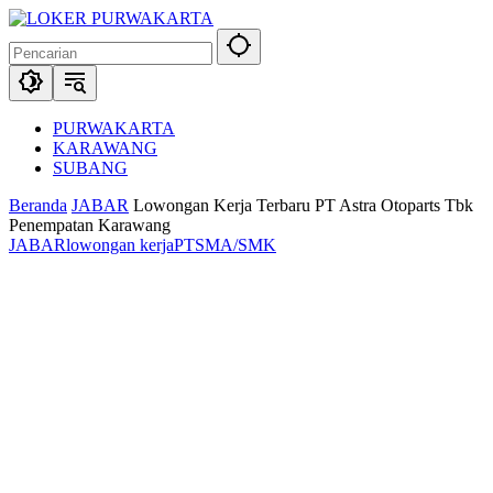
Langsung
ke
konten
PURWAKARTA
KARAWANG
SUBANG
Beranda
JABAR
Lowongan Kerja Terbaru PT Astra Otoparts Tbk
Penempatan Karawang
JABAR
lowongan kerja
PT
SMA/SMK