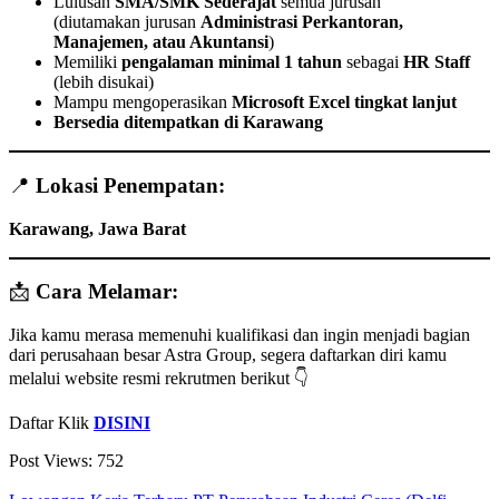
Lulusan
SMA/SMK Sederajat
semua jurusan
(diutamakan jurusan
Administrasi Perkantoran,
Manajemen, atau Akuntansi
)
Memiliki
pengalaman minimal 1 tahun
sebagai
HR Staff
(lebih disukai)
Mampu mengoperasikan
Microsoft Excel tingkat lanjut
Bersedia ditempatkan di Karawang
📍
Lokasi Penempatan:
Karawang, Jawa Barat
📩
Cara Melamar:
Jika kamu merasa memenuhi kualifikasi dan ingin menjadi bagian
dari perusahaan besar Astra Group, segera daftarkan diri kamu
melalui website resmi rekrutmen berikut 👇
Daftar Klik
DISINI
Post Views:
752