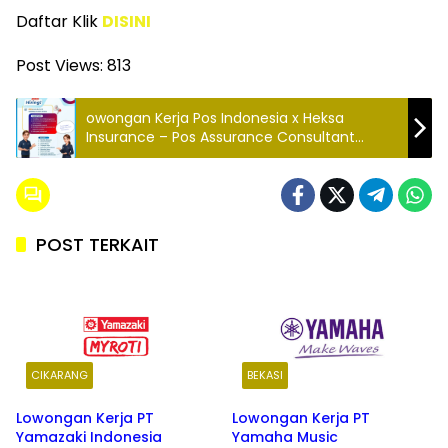
Daftar Klik
DISINI
Post Views:
813
owongan Kerja Pos Indonesia x Heksa
Insurance – Pos Assurance Consultant
(PAC) Penempatan Purwakarta
POST TERKAIT
CIKARANG
BEKASI
Lowongan Kerja PT
Lowongan Kerja PT
Yamazaki Indonesia
Yamaha Music