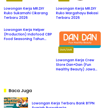
Lowongan Kerja MR.DIY
Lowongan Kerja MR.DIY
Ruko Sukamahi Cikarang
Ruko Margahayu Bekasi
Terbaru 2026
Terbaru 2026
SMA/SMK
Lowongan Kerja Helper
(Production) Indofood CBP
Food Seasoning Tahun
2026
SMA/SMK
Lowongan Kerja Crew
Store Dan+Dan (Fun
Healthy Beauty) Jawa
Barat Terbaru 2026
Baca Juga
Lowongan Kerja Terbaru Bank BTPN
Syariah Purwakarta