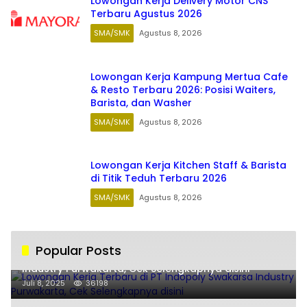
Lowongan Kerja Delivery Motor CNS
Terbaru Agustus 2026
SMA/SMK
Agustus 8, 2026
Lowongan Kerja Kampung Mertua Cafe
& Resto Terbaru 2026: Posisi Waiters,
Barista, dan Washer
SMA/SMK
Agustus 8, 2026
Lowongan Kerja Kitchen Staff & Barista
di Titik Teduh Terbaru 2026
SMA/SMK
Agustus 8, 2026
Popular Posts
Lowongan Kerja Terbaru di PT Indopoly Swakarsa
Industry Purwakarta, Cek Selengkapnya disini
Juli 8, 2025
36198