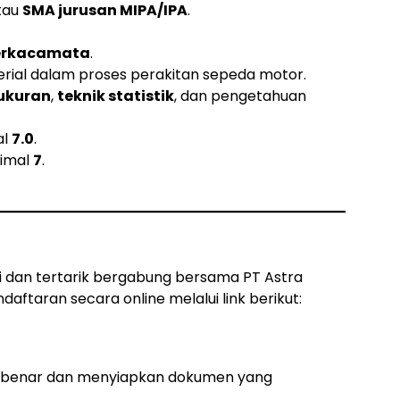
tau
SMA jurusan MIPA/IPA
.
berkacamata
.
ial dalam proses perakitan sepeda motor.
ukuran
,
teknik statistik
, dan pengetahuan
al
7.0
.
nimal
7
.
i dan tertarik bergabung bersama PT Astra
aftaran secara online melalui link berikut:
n benar dan menyiapkan dokumen yang