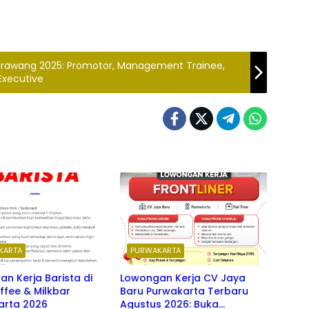
arawang 2025: Promotor, Management Trainee,
Executive
KARTA
PURWAKARTA
n Kerja Barista di
Lowongan Kerja CV Jaya
ffee & Milkbar
Baru Purwakarta Terbaru
arta 2026
Agustus 2026: Buka