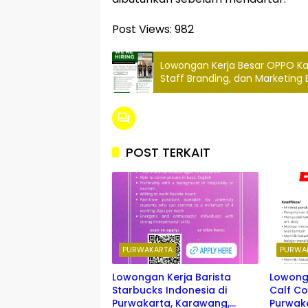
Post Views:
982
Lowongan Kerja Besar OPPO K
Staff Branding, dan Marketing 
POST TERKAIT
PURWAKARTA
PURWA
Lowongan Kerja Barista
Lowonga
Starbucks Indonesia di
Calf Co
Purwakarta, Karawang,
Purwak