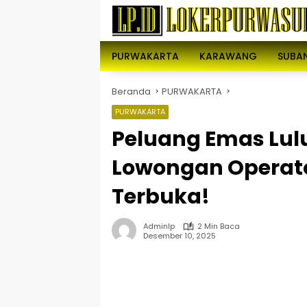
Langsung
ke
konten
PURWAKARTA
KARAWANG
SUBA
Beranda
PURWAKARTA
PURWAKARTA
Peluang Emas Lul
Lowongan Operato
Terbuka!
Adminlp
2 Min Baca
Desember 10, 2025