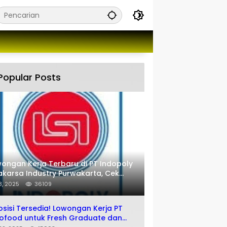
Popular Posts
ongan Kerja Terbaru di PT Indopoly
karsa Industry Purwakarta, Cek
engkapnya disini
 8, 2025
36109
osisi Tersedia! Lowongan Kerja PT
ofood untuk Fresh Graduate dan