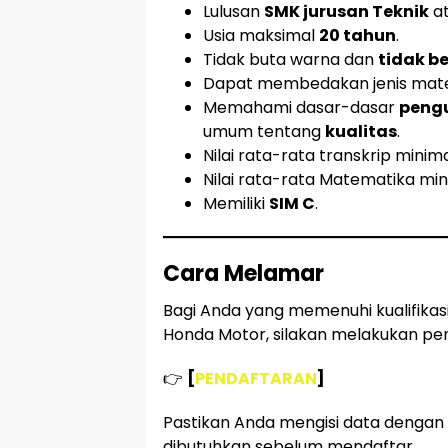
Lulusan
SMK jurusan Teknik
a
Usia maksimal
20 tahun
.
Tidak buta warna dan
tidak 
Dapat membedakan jenis mater
Memahami dasar-dasar
peng
umum tentang
kualitas
.
Nilai rata-rata transkrip minim
Nilai rata-rata Matematika mi
Memiliki
SIM C
.
Cara Melamar
Bagi Anda yang memenuhi kualifikas
Honda Motor, silakan melakukan pend
👉
[
PENDAFTARAN
]
Pastikan Anda mengisi data denga
dibutuhkan sebelum mendaftar.