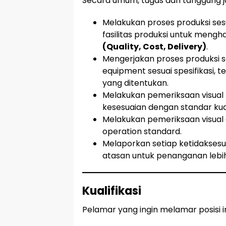
Secara umum, tugas dan tanggung ja
Melakukan proses produksi se
fasilitas produksi untuk meng
(Quality, Cost, Delivery)
.
Mengerjakan proses produksi se
equipment sesuai spesifikasi, t
yang ditentukan.
Melakukan pemeriksaan visual
kesesuaian dengan standar kual
Melakukan pemeriksaan visual 
operation standard.
Melaporkan setiap ketidaksesua
atasan untuk penanganan lebih 
Kualifikasi
Pelamar yang ingin melamar posisi 