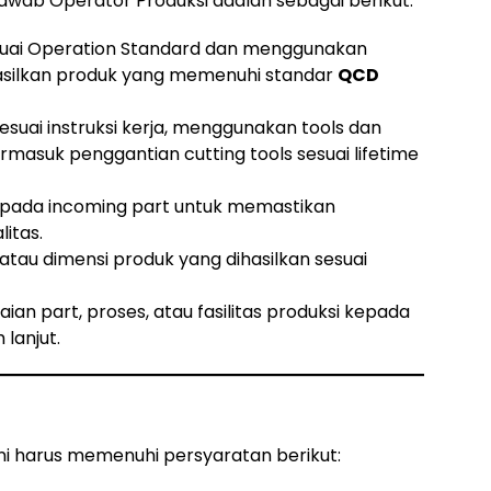
wab Operator Produksi adalah sebagai berikut:
suai Operation Standard dan menggunakan
hasilkan produk yang memenuhi standar
QCD
suai instruksi kerja, menggunakan tools dan
ermasuk penggantian cutting tools sesuai lifetime
 pada incoming part untuk memastikan
itas.
atau dimensi produk yang dihasilkan sesuai
ian part, proses, atau fasilitas produksi kepada
lanjut.
ini harus memenuhi persyaratan berikut: