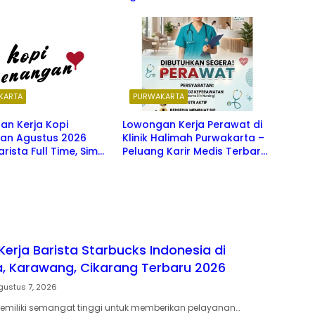
Berbagai Posisi Menarik
KARTA
PURWAKARTA
an Kerja Kopi
Lowongan Kerja Perawat di
an Agustus 2026
Klinik Halimah Purwakarta –
arista Full Time, Simak
Peluang Karir Medis Terbaru
 Cara Daftar, dan
2026
 Kota Penempatannya
erja Barista Starbucks Indonesia di
, Karawang, Cikarang Terbaru 2026
gustus 7, 2026
miliki semangat tinggi untuk memberikan pelayanan…