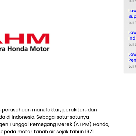
Ta
Juli
Lo
Sup
Lul
Juli
Low
Ind
Juli
Low
Pe
Juli
 perusahaan manufaktur, perakitan, dan
a di Indonesia. Sebagai satu-satunya
gen Tunggal Pemegang Merek (ATPM) Honda,
sepeda motor tanah air sejak tahun 1971.