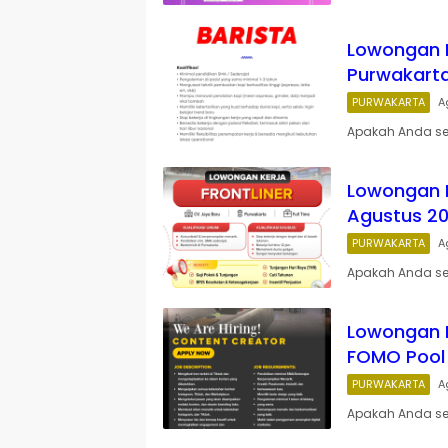
Lowongan Ke
Purwakart
PURWAKARTA
A
Apakah Anda se
Lowongan K
Agustus 20
PURWAKARTA
A
Apakah Anda se
Lowongan K
FOMO Pool 
PURWAKARTA
A
Apakah Anda sed