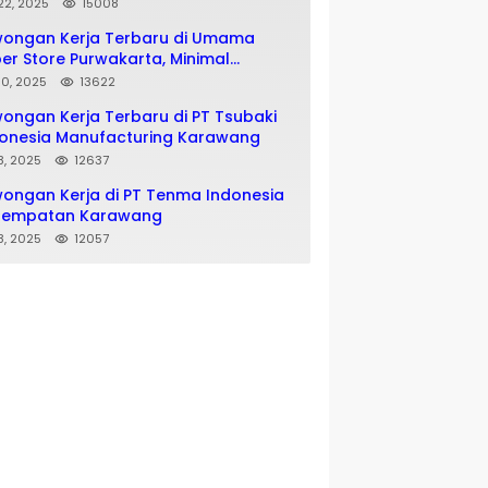
matan SMA SMK
 22, 2025
15008
wongan Kerja Terbaru di Umama
er Store Purwakarta, Minimal
usan SMA SMK
 10, 2025
13622
ongan Kerja Terbaru di PT Tsubaki
onesia Manufacturing Karawang
 8, 2025
12637
ongan Kerja di PT Tenma Indonesia
nempatan Karawang
 8, 2025
12057