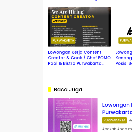
Cikarang Terbaru 2026
PURWAKARTA
PURWA
Lowongan Kerja Content
Lowong
Creator & Cook / Chef FOMO
Kenang
Pool & Bistro Purwakarta
Posisi B
Terbaru 2026
Syarat,
Daftar
Baca Juga
Lowongan K
Purwakarta
PURWAKARTA
A
Apakah Anda me