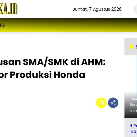
Jumat, 7 Agustus 2026
NG
usan SMA/SMK di AHM:
r Produksi Honda
Low
Swa
Sel
Juli
9 P
Ind