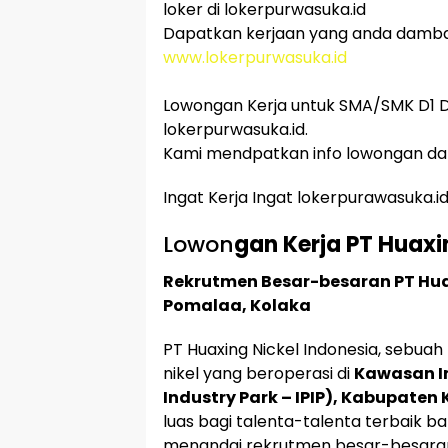
loker di lokerpurwasuka.id
Dapatkan kerjaan yang anda damb
www.lokerpurwasuka.id
Lowongan Kerja untuk SMA/SMK D1 D2
lokerpurwasuka.id.
Kami mendpatkan info lowongan dar
Ingat Kerja Ingat lokerpurawasuka.i
Lowon
gan Kerja PT Huaxi
Rekrutmen Besar-besaran PT Huax
Pomalaa, Kolaka
PT Huaxing Nickel Indonesia, sebua
nikel yang beroperasi di
Kawasan I
Industry Park – IPIP), Kabupaten
luas bagi talenta-talenta terbaik 
menandai rekrutmen besar-besaran 