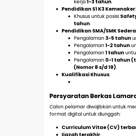
kerja
1-3 tahun
.
Pendidikan S1 K3 Kemenaker
:
Khusus untuk posisi
Safet
tahun
.
Pendidikan SMA/SMK Sedera
Pengalaman
3-5 tahun
u
Pengalaman
1-2 tahun
un
Pengalaman
1 tahun
unt
Pengalaman
0-1 tahun (
(Nomor 8 s/d 19)
.
Kualifikasi Khusus
:
Persyaratan Berkas Lamara
Calon pelamar diwajibkan untuk m
format digital untuk diunggah:
Curriculum Vitae (CV) terba
Ijazah terakhir
.