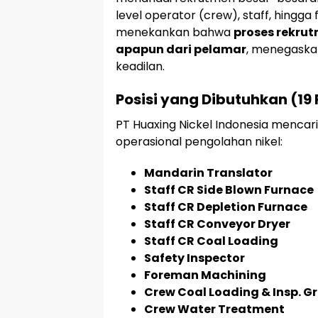
level operator (crew), staff, hingga
menekankan bahwa
proses rekru
apapun dari pelamar
, menegaska
keadilan.
Posisi yang Dibutuhkan (19 P
PT Huaxing Nickel Indonesia mencar
operasional pengolahan nikel:
Mandarin Translator
Staff CR Side Blown Furnace
Staff CR Depletion Furnace
Staff CR Conveyor Dryer
Staff CR Coal Loading
Safety Inspector
Foreman Machining
Crew Coal Loading & Insp. G
Crew Water Treatment