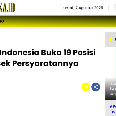
Jumat, 7 Agustus 2026
NG
Indonesia Buka 19 Posisi
Cek Persyaratannya
Low
Swa
Sel
Juli
9 P
Ind