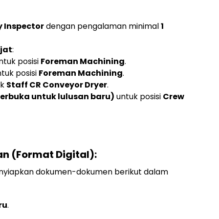
y Inspector
dengan pengalaman minimal
1
jat
:
ntuk posisi
Foreman Machining
.
tuk posisi
Foreman Machining
.
uk
Staff CR Conveyor Dryer
.
terbuka untuk lulusan baru)
untuk posisi
Crew
n (Format Digital):
enyiapkan dokumen-dokumen berikut dalam
ru
.