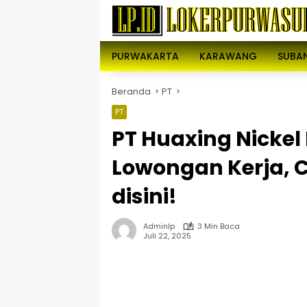
Langsung
ke
konten
PURWAKARTA
KARAWANG
SUBA
Beranda
PT
PT
PT Huaxing Nickel 
Lowongan Kerja, 
disini!
Adminlp
3 Min Baca
Juli 22, 2025