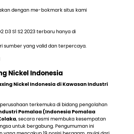
akan dengan me-bokmark situs kami
 D3 S1 S2 2023 terbaru hanya di
i sumber yang valid dan terpercaya.
d
ng Nickel Indonesia
ing Nickel Indonesia di Kawasan Industri
h perusahaan terkemuka di bidang pengolahan
ndustri Pomalaa (Indonesia Pomalaa
 Kolaka
, secara resmi membuka kesempatan
bangsa untuk bergabung. Pengumuman ini
yang mencakup 19 posisi beragam, mulai dari