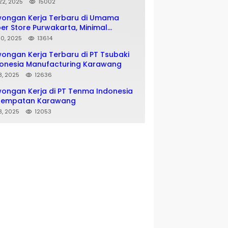
matan SMA SMK
 22, 2025
15002
wongan Kerja Terbaru di Umama
er Store Purwakarta, Minimal
usan SMA SMK
 10, 2025
13614
ongan Kerja Terbaru di PT Tsubaki
onesia Manufacturing Karawang
 8, 2025
12636
ongan Kerja di PT Tenma Indonesia
nempatan Karawang
 8, 2025
12053