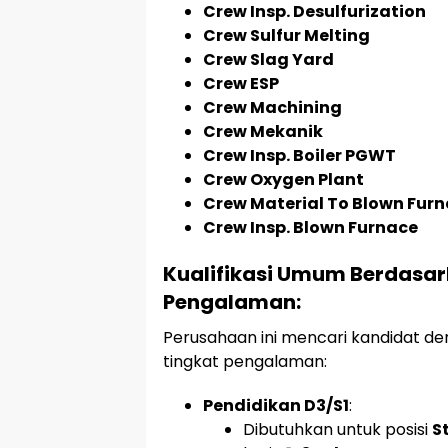
Crew Insp. Desulfurization
Crew Sulfur Melting
Crew Slag Yard
Crew ESP
Crew Machining
Crew Mekanik
Crew Insp. Boiler PGWT
Crew Oxygen Plant
Crew Material To Blown Fur
Crew Insp. Blown Furnace
Kualifikasi Umum Berdasar
Pengalaman:
Perusahaan ini mencari kandidat de
tingkat pengalaman:
Pendidikan D3/S1
:
Dibutuhkan untuk posisi
S