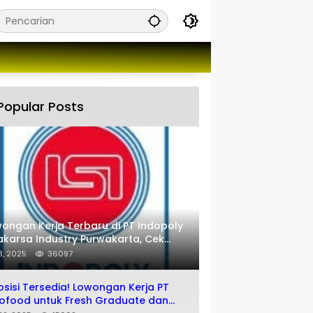
Popular Posts
ongan Kerja Terbaru di PT Indopoly
karsa Industry Purwakarta, Cek
engkapnya disini
 8, 2025
36097
osisi Tersedia! Lowongan Kerja PT
ofood untuk Fresh Graduate dan