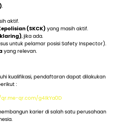
)
.
h aktif.
epolisian (SKCK)
yang masih aktif.
klaring)
, jika ada.
sus untuk pelamar posisi Safety Inspector).
a
yang relevan.
i kualifikasi, pendaftaran dapat dilakukan
rikut :
//qr.me-qr.com/g4IkYa0D
embangun karier di salah satu perusahaan
esia.