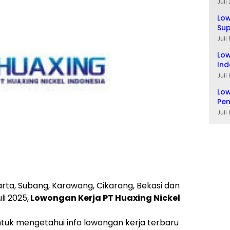
Ta
Juli
Lo
Sup
Lul
Juli
Low
Ind
Juli
Low
Pe
Juli
rta, Subang, Karawang, Cikarang, Bekasi dan
li 2025,
Lowon
gan Kerja PT Huaxing Nickel
ntuk mengetahui info lowongan kerja terbaru