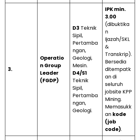
IPK min.
3.00
(dibuktika
D3
Teknik
n
Sipil,
Ijazah/SKL
Pertamba
&
ngan,
Transkrip).
Operatio
Geologi,
Bersedia
n Group
Mesin.
3.
ditempatk
Leader
D4/S1
an di
(FGDP)
Teknik
seluruh
Sipil,
jobsite KPP
Pertamba
Mining.
ngan,
Memasukk
Geologi.
an
kode
(job
code)
.