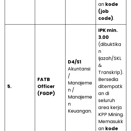
an
kode
(job
code)
.
IPK min.
3.00
(dibuktika
n
Ijazah/SKL
D4/S1
&
Akuntansi
Transkrip).
/
FATB
Bersedia
Manajeme
5.
Officer
ditempatk
n /
(FGDP)
an di
Manajeme
seluruh
n
area kerja
Keuangan.
KPP Mining.
Memasukk
an
kode