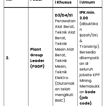
i Khusus
i Umum
IPK min.
D3/D4/S1
3.00
Perawatan
(dibuktika
Alat Berat,
n
Teknik Alat
Ijazah/SKL
Berat,
&
Teknik
Transkrip).
Plant
Mesin Alat
Bersedia
Group
Berat,
2.
ditempatk
Leader
Teknik
an di
(FGDP)
Mesin,
seluruh
Teknik
jobsite KPP
Elektro.
Mining.
(Diutamak
Memasukk
an telah
an
kode
mengikuti
(job
BMC)
code)
.