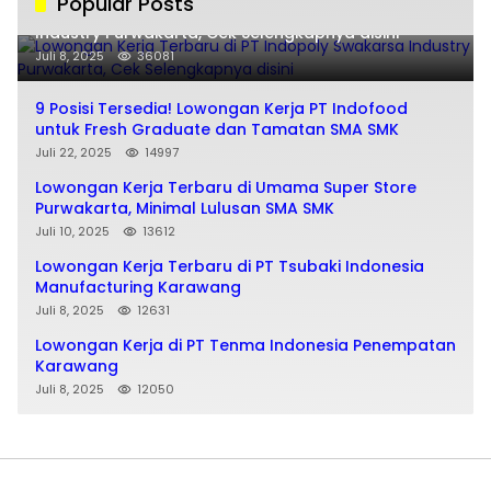
Popular Posts
Lowongan Kerja Terbaru di PT Indopoly Swakarsa
Industry Purwakarta, Cek Selengkapnya disini
Juli 8, 2025
36081
9 Posisi Tersedia! Lowongan Kerja PT Indofood
untuk Fresh Graduate dan Tamatan SMA SMK
Juli 22, 2025
14997
Lowongan Kerja Terbaru di Umama Super Store
Purwakarta, Minimal Lulusan SMA SMK
Juli 10, 2025
13612
Lowongan Kerja Terbaru di PT Tsubaki Indonesia
Manufacturing Karawang
Juli 8, 2025
12631
Lowongan Kerja di PT Tenma Indonesia Penempatan
Karawang
Juli 8, 2025
12050