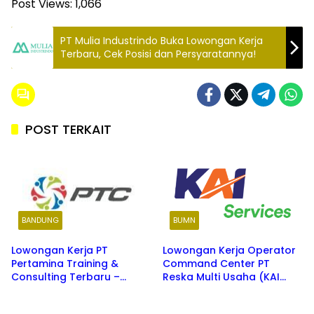
Post Views:
1,066
PT Mulia Industrindo Buka Lowongan Kerja
Terbaru, Cek Posisi dan Persyaratannya!
POST TERKAIT
BANDUNG
BUMN
Lowongan Kerja PT
Lowongan Kerja Operator
Pertamina Training &
Command Center PT
Consulting Terbaru –
Reska Multi Usaha (KAI
Penempatan Karawang
Services) Terbaru Juli 2026