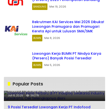
BANDUNG
Mei 19, 2026
Rekrutmen KAI Services Mei 2026 Dibuka!
Lowongan Pramugara dan Pramugari
Kereta Api untuk Lulusan SMA/SMK
BUMN
Mei 8, 2026
Lowongan Kerja BUMN PT Nindya Karya
(Persero) Banyak Posisi Tersedia!
BUMN
Mei 5, 2026
Popular Posts
Lowongan Kerja Terbaru di PT Indopoly Swakarsa
Industry Purwakarta, Cek Selengkapnya disini
Juli 8, 2025
36278
9 Posisi Tersedia! Lowongan Kerja PT Indofood