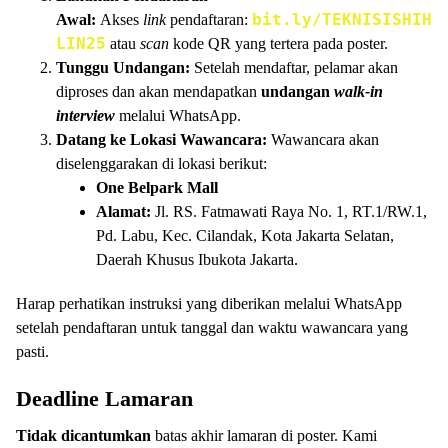
bit.ly/TEKNISISHIH
Awal:
Akses
link
pendaftaran:
LIN25
atau
scan
kode QR yang tertera pada poster.
Tunggu Undangan:
Setelah mendaftar, pelamar akan
diproses dan akan mendapatkan
undangan
walk-in
interview
melalui WhatsApp.
Datang ke Lokasi Wawancara:
Wawancara akan
diselenggarakan di lokasi berikut:
One Belpark Mall
Alamat:
Jl. RS. Fatmawati Raya No. 1, RT.1/RW.1,
Pd. Labu, Kec. Cilandak, Kota Jakarta Selatan,
Daerah Khusus Ibukota Jakarta.
Harap perhatikan instruksi yang diberikan melalui WhatsApp
setelah pendaftaran untuk tanggal dan waktu wawancara yang
pasti.
Deadline Lamaran
Tidak dicantumkan
batas akhir lamaran di poster. Kami