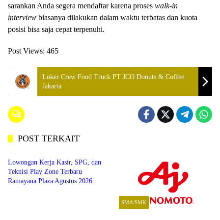
sarankan Anda segera mendaftar karena proses
walk-in
interview
biasanya dilakukan dalam waktu terbatas dan kuota
posisi bisa saja cepat terpenuhi.
Post Views:
465
Loker Crew Food Truck PT JCO Donuts & Coffee
Jakarta
POST TERKAIT
SMA/SMK
Lowongan Kerja Kasir, SPG, dan
Teknisi Play Zone Terbaru
Ramayana Plaza Agustus 2026
SMA/SMK