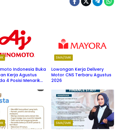
MK
SMA/SMK
omoto Indonesia Buka
Lowongan Kerja Delivery
an Kerja Agustus
Motor CNS Terbaru Agustus
da 4 Posisi Menarik
2026
Fresh Graduate SMK
S1
MK
SMA/SMK