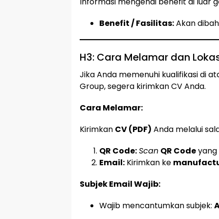
Informasi mengenai benefit di luar g
Benefit / Fasilitas:
Akan dibah
H3: Cara Melamar dan Lokas
Jika Anda memenuhi kualifikasi di a
Group, segera kirimkan CV Anda.
Cara Melamar:
Kirimkan
CV (PDF)
Anda melalui sala
QR Code:
Scan
QR Code
yang 
Email:
Kirimkan ke
manufactu
Subjek Email Wajib:
Wajib mencantumkan subjek:
A