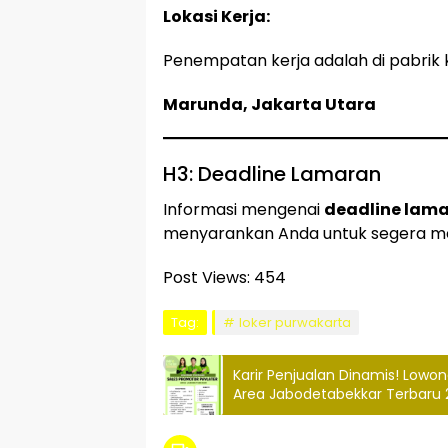
Lokasi Kerja:
Penempatan kerja adalah di pabrik k
Marunda, Jakarta Utara
H3: Deadline Lamaran
Informasi mengenai
deadline lam
menyarankan Anda untuk segera m
Post Views:
454
Tag:
loker purwakarta
Karir Penjualan Dinamis! Lowon
Area Jabodetabekkar Terbaru 