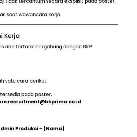
aji tidak tercantum secara eksplisit pada poster.
as saat wawancara kerja.
i Kerja
tas dan tertarik bergabung dengan BKP
h satu cara berikut:
tersedia pada poster.
re.recruitment@bkprima.co.id
.
dmin Produksi – (Nama)
.