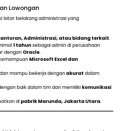
atan Lowongan
i latar belakang administrasi yang
antoran, Administrasi, atau bidang terkait
.
nimal
1 tahun
sebagai admin di perusahaan
ar dengan
Oracle
.
i kemampuan
Microsoft Excel dan
dan mampu bekerja dengan
akurat
dalam
engan baik dalam tim dan memiliki
komunikasi
patkan di
pabrik Marunda, Jakarta Utara
.