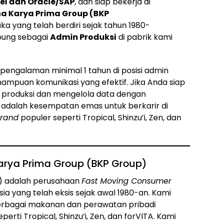
cel dan Oracle/SAP
, dan siap bekerja di
na Karya Prima Group (BKP
 yang telah berdiri sejak tahun 1980-
bung sebagai
Admin Produksi
di pabrik kami
 pengalaman minimal 1 tahun di posisi admin
mpuan komunikasi yang efektif. Jika Anda siap
 produksi dan mengelola data dengan
i adalah kesempatan emas untuk berkarir di
rand
populer seperti Tropical, Shinzu’i, Zen, dan
 Karya Prima Group (BKP Group)
p) adalah perusahaan
Fast Moving Consumer
a yang telah eksis sejak awal 1980-an. Kami
rbagai makanan dan perawatan pribadi
perti Tropical, Shinzu’i, Zen, dan forVITA. Kami