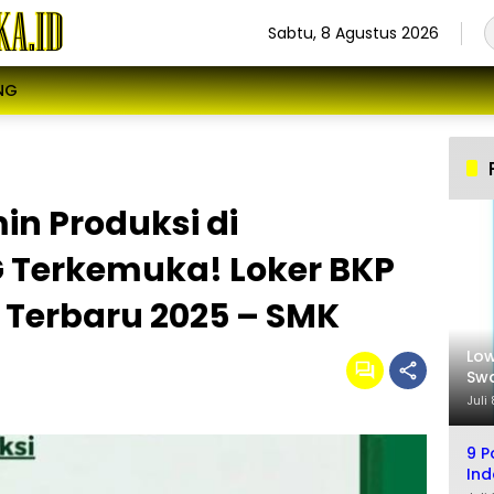
Sabtu, 8 Agustus 2026
NG
in Produksi di
 Terkemuka! Loker BKP
 Terbaru 2025 – SMK
Low
Swa
Sel
Juli
9 P
Ind