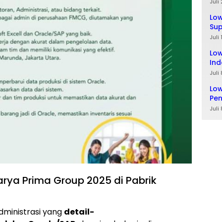
Ta
Juli
Lo
Sup
Lul
Juli
Low
Ind
Juli
Low
Pe
Juli
arya Prima Group 2025 di Pabrik
dministrasi yang
detail-