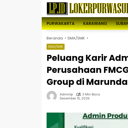
Langsung
ke
konten
PURWAKARTA
KARAWANG
SUBA
Beranda
SMA/SMK
SMA/SMK
Peluang Karir Adm
Perusahaan FMCG
Group di Marunda
Adminlp
3 Min Baca
Desember 15, 2025