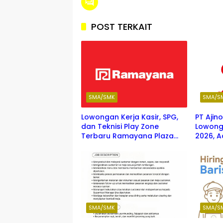
POST TERKAIT
SMA/SMK
SMA/S
Lowongan Kerja Kasir, SPG,
PT Ajin
dan Teknisi Play Zone
Lowong
Terbaru Ramayana Plaza
2026, A
Agustus 2026
untuk 
hingga 
SMA/SMK
SMA/S