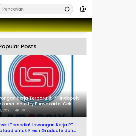
Popular Posts
ongan Kerja Terbaru di PT Indopoly
karsa Industry Purwakarta, Cek
engkapnya disini
 8, 2025
36135
osisi Tersedia! Lowongan Kerja PT
ofood untuk Fresh Graduate dan