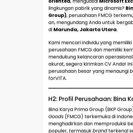
oriented
, menguasai
Microsoft Ex
lingkungan pabrik yang dinamis?
Bi
Group)
, perusahaan FMCG terkemuka
an, mengundang Anda untuk berga
di
Marunda, Jakarta Utara
.
Kami mencari individu yang memiliki
perusahaan FMCG dan memiliki kema
mendukung kelancaran operasional
akurat, segera kirimkan CV Anda! In
perusahaan besar yang menaungi
b
forVITA.
H2: Profil Perusahaan: Bina
Bina Karya Prima Group (BKP Grou
Goods
(FMCG) terkemuka di Indonesi
menghadirkan dan memproduksi be
populer, termasuk
brand
terkenal se