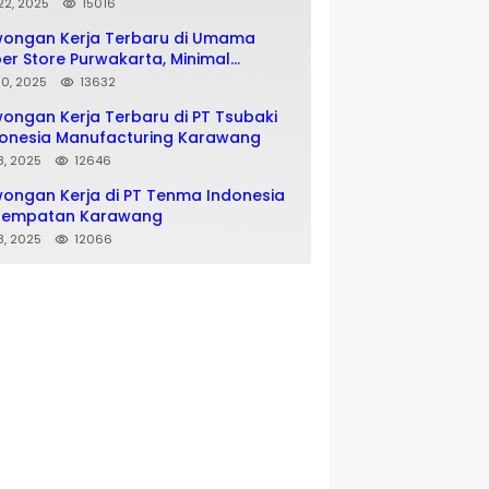
matan SMA SMK
 22, 2025
15016
wongan Kerja Terbaru di Umama
er Store Purwakarta, Minimal
usan SMA SMK
 10, 2025
13632
ongan Kerja Terbaru di PT Tsubaki
onesia Manufacturing Karawang
 8, 2025
12646
ongan Kerja di PT Tenma Indonesia
nempatan Karawang
 8, 2025
12066