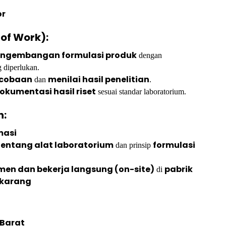
or
 of Work):
pengembangan formulasi produk
dengan
 diperlukan.
rcobaan
menilai hasil penelitian
dan
.
okumentasi hasil riset
sesuai standar laboratorium.
n:
masi
entang alat laboratorium
formulasi
dan prinsip
men dan bekerja langsung (on-site)
pabrik
di
ikarang
 Barat