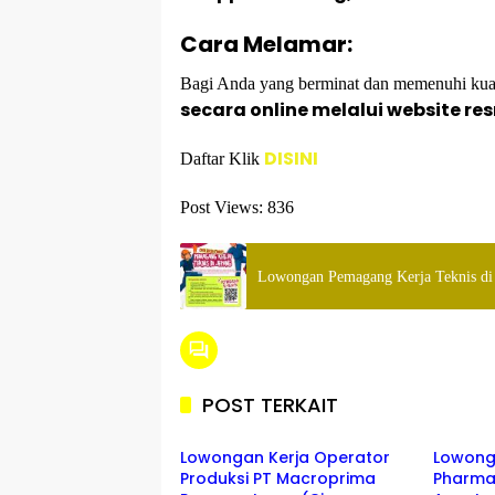
Cara Melamar:
Bagi Anda yang berminat dan memenuhi kuali
secara online melalui website re
DISINI
Daftar Klik
Post Views:
836
Lowongan Pemagang Kerja Teknis di 
POST TERKAIT
SMA/SMK
SMA/S
Lowongan Kerja Operator
Lowong
Produksi PT Macroprima
Pharmac