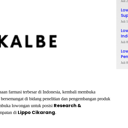
Ta
Juli 
Lo
Sup
Lul
Juli 
Low
Ind
Juli 
Low
Pe
Juli 
ahaan farmasi terbesar di Indonesia, kembali membuka
g bersemangat di bidang penelitian dan pengembangan produk
Research &
embuka lowongan untuk posisi
Lippo Cikarang
mpatan di
.