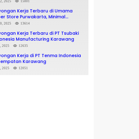
matan SMA SMK
22, 2025
15001
wongan Kerja Terbaru di Umama
er Store Purwakarta, Minimal
usan SMA SMK
10, 2025
13614
ongan Kerja Terbaru di PT Tsubaki
onesia Manufacturing Karawang
8, 2025
12635
ongan Kerja di PT Tenma Indonesia
nempatan Karawang
8, 2025
12051