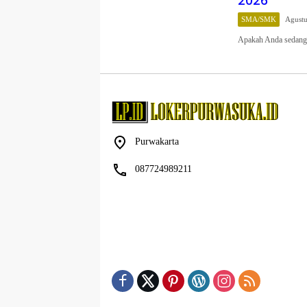
2026
SMA/SMK
Agustu
Apakah Anda sedang 
Purwakarta
087724989211