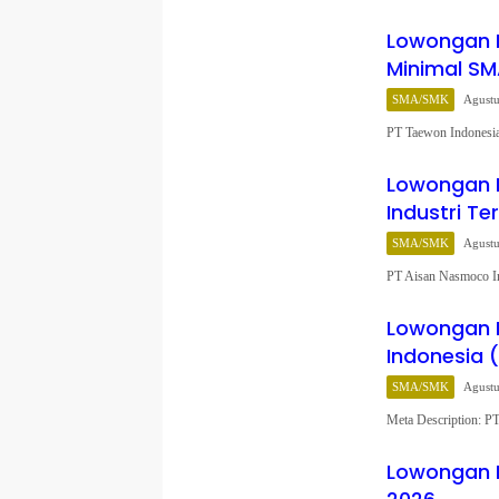
Lowongan K
Minimal S
SMA/SMK
Agustu
PT Taewon Indonesi
Lowongan K
Industri Te
SMA/SMK
Agustu
PT Aisan Nasmoco I
Lowongan K
Indonesia 
SMA/SMK
Agustu
Meta Description: 
Lowongan K