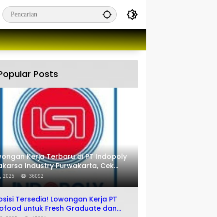
Popular Posts
ongan Kerja Terbaru di PT Indopoly
karsa Industry Purwakarta, Cek
engkapnya disini
8, 2025
36092
osisi Tersedia! Lowongan Kerja PT
ofood untuk Fresh Graduate dan