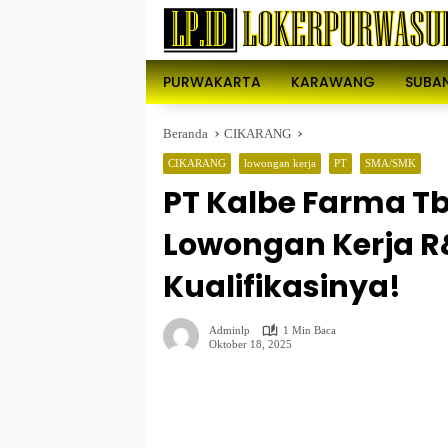
Langsung
ke
konten
PURWAKARTA
KARAWANG
SUBA
Beranda
CIKARANG
CIKARANG
lowongan kerja
PT
SMA/SMK
PT Kalbe Farma Tb
Lowongan Kerja R
Kualifikasinya!
Adminlp
1 Min Baca
Oktober 18, 2025