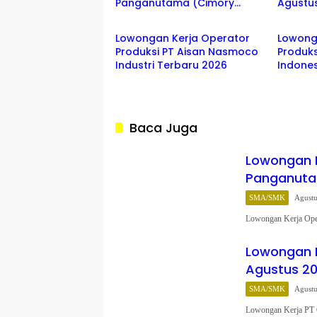
Panganutama (Cimory
Agustus
SMA/SMK
SMA/S
Group) Jawa Barat 2026
Berbaga
Lowongan Kerja Operator
Lowong
Produksi PT Aisan Nasmoco
Produks
Industri Terbaru 2026
Indones
2026
Baca Juga
Lowongan K
Panganuta
SMA/SMK
Agustu
Lowongan Kerja Ope
Lowongan K
Agustus 202
SMA/SMK
Agustu
Lowongan Kerja PT 