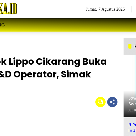
Jumat, 7 Agustus 2026
NG
k Lippo Cikarang Buka
&D Operator, Simak
Low
Swa
Sel
Juli 
9 P
Ind